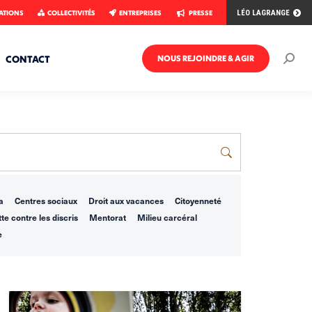
ATIONS
COLLECTIVITÉS
ENTREPRISES
PRESSE
LÉO LAGRANGE
CONTACT
NOUS REJOINDRE & AGIR
Rech
:
a
Centres sociaux
Droit aux vacances
Citoyenneté
te contre les discris
Mentorat
Milieu carcéral
e