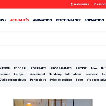
PARTICULIERS
ASSOCI
US ?
ACTUALITÉS
ANIMATION
PETITE ENFANCE
FORMATION
MATION
FEDERAL
PORTRAITS
PROGRAMMES
PRESSE
Ados
Baf
Enfance
Europe
Harcèlement
Handicap
International
Jeunesse
Lut
Outils pédagogiques
Périscolaire
Prise de position
Sport
Vie associativ