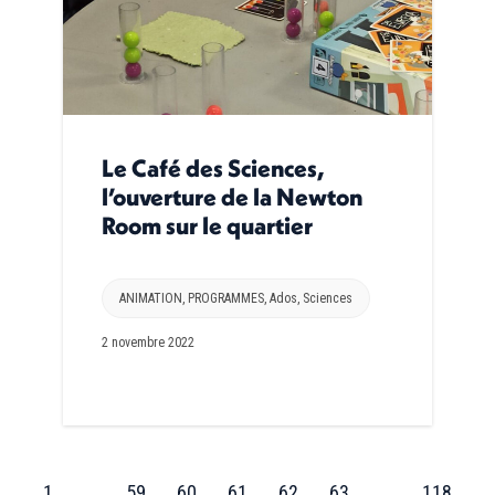
Le Café des Sciences,
l’ouverture de la Newton
Room sur le quartier
ANIMATION
,
PROGRAMMES
,
Ados
,
Sciences
2 novembre 2022
←
1
…
59
60
61
62
63
…
118