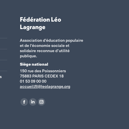
Fédération Léo
Lagrange
Association d'éducation populaire
et de l'économie sociale et
solidaire reconnue d’utilité
publique.
Siège national
150 rue des Poissonniers
75883 PARIS CEDEX 18
s
01 53 09 00 00
accueil.fll@leolagrange.org
Retrouvez-nous sur :
La
La
La
page
page
page
Facebook
LinkedIn
Instagram
s'ouvre
s'ouvre
s'ouvre