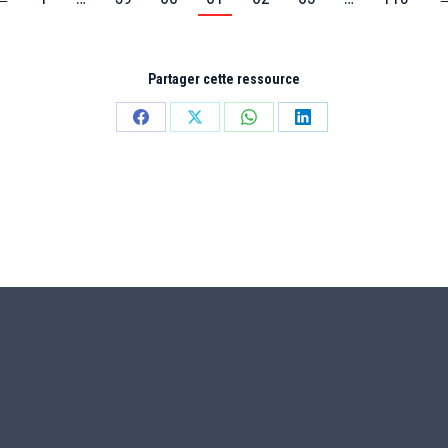
Partager cette ressource
Partager
Partager
Partager
Partager
sur
sur
sur
sur
Facebook
X
WhatsApp
LinkedIn