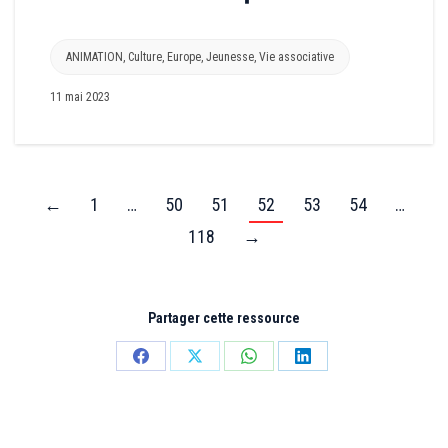
ANIMATION
,
Culture
,
Europe
,
Jeunesse
,
Vie associative
11 mai 2023
←
1
…
50
51
52
53
54
…
118
→
Partager cette ressource
Partager
Partager
Partager
Partager
sur
sur
sur
sur
Facebook
X
WhatsApp
LinkedIn