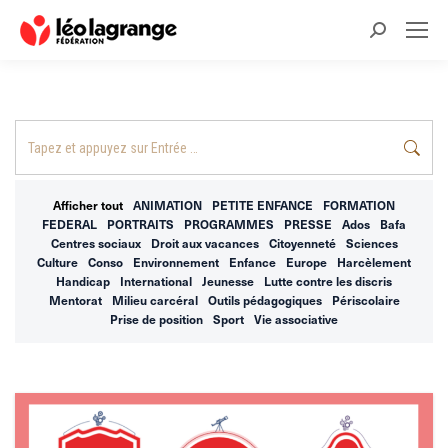
Recherche
:
Recherche
:
Afficher tout
ANIMATION
PETITE ENFANCE
FORMATION
FEDERAL
PORTRAITS
PROGRAMMES
PRESSE
Ados
Bafa
Centres sociaux
Droit aux vacances
Citoyenneté
Sciences
Culture
Conso
Environnement
Enfance
Europe
Harcèlement
Handicap
International
Jeunesse
Lutte contre les discris
Mentorat
Milieu carcéral
Outils pédagogiques
Périscolaire
Prise de position
Sport
Vie associative