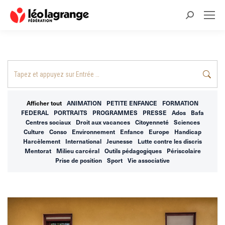
Recherche
:
Recherche
:
Afficher tout
ANIMATION
PETITE ENFANCE
FORMATION
FEDERAL
PORTRAITS
PROGRAMMES
PRESSE
Ados
Bafa
Centres sociaux
Droit aux vacances
Citoyenneté
Sciences
Culture
Conso
Environnement
Enfance
Europe
Handicap
Harcèlement
International
Jeunesse
Lutte contre les discris
Mentorat
Milieu carcéral
Outils pédagogiques
Périscolaire
Prise de position
Sport
Vie associative