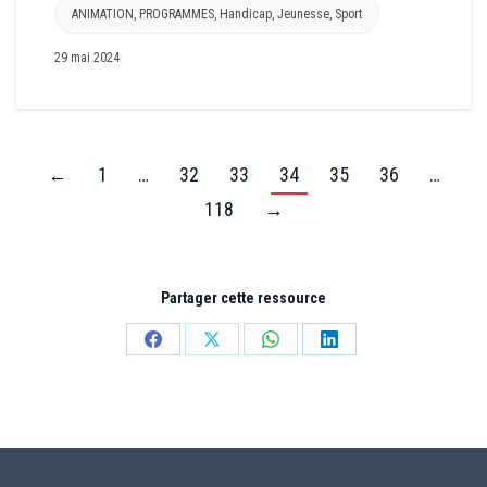
ANIMATION
,
PROGRAMMES
,
Handicap
,
Jeunesse
,
Sport
29 mai 2024
←
1
…
32
33
34
35
36
…
118
→
Partager cette ressource
Partager
Partager
Partager
Partager
sur
sur
sur
sur
Facebook
X
WhatsApp
LinkedIn