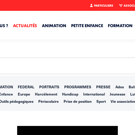
PARTICULIERS
ASSOCI
US ?
ACTUALITÉS
ANIMATION
PETITE ENFANCE
FORMATION
MATION
FEDERAL
PORTRAITS
PROGRAMMES
PRESSE
Ados
Baf
Enfance
Europe
Harcèlement
Handicap
International
Jeunesse
Lut
Outils pédagogiques
Périscolaire
Prise de position
Sport
Vie associativ