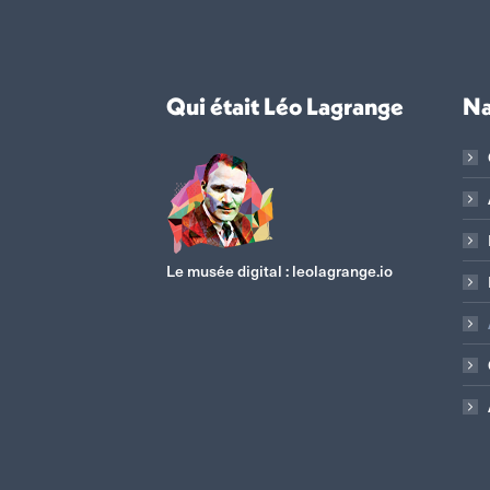
Qui était Léo Lagrange
Na
Le musée digital :
leolagrange.io