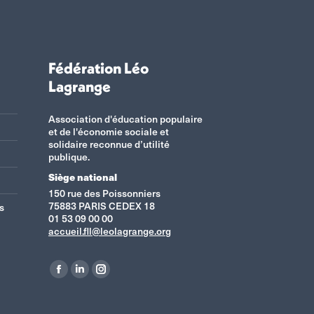
Fédération Léo
Lagrange
Association d'éducation populaire
et de l'économie sociale et
solidaire reconnue d’utilité
publique.
Siège national
150 rue des Poissonniers
75883 PARIS CEDEX 18
s
01 53 09 00 00
accueil.fll@leolagrange.org
Retrouvez-nous sur :
La
La
La
page
page
page
Facebook
LinkedIn
Instagram