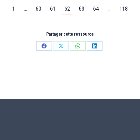
←
1
…
60
61
62
63
64
…
118
Partager cette ressource
Partager
Partager
Partager
Partager
sur
sur
sur
sur
Facebook
X
WhatsApp
LinkedIn