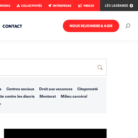
ATIONS
COLLECTIVITÉS
ENTREPRISES
PRESSE
LÉO LAGRANGE
CONTACT
NOUS REJOINDRE & AGIR
Rech
:
a
Centres sociaux
Droit aux vacances
Citoyenneté
te contre les discris
Mentorat
Milieu carcéral
e