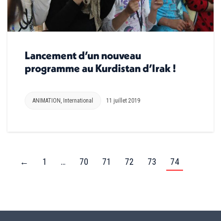
Lancement d’un nouveau
programme au Kurdistan d’Irak !
ANIMATION
,
International
11 juillet 2019
←
1
…
70
71
72
73
74