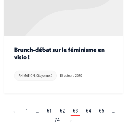
Brunch-débat sur le féminisme en
visio !
ANIMATION
,
Citoyenneté
15 octobre 2020
←
1
…
61
62
63
64
65
…
74
→