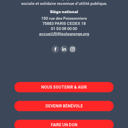
sociale et solidaire reconnue d’utilité publique.
Siège national
150 rue des Poissonniers
75883 PARIS CEDEX 18
01 53 09 00 00
accueil.fll@leolagrange.org
Retrouvez-nous sur :
La
La
La
page
page
page
Facebook
LinkedIn
Instagram
s'ouvre
s'ouvre
s'ouvre
dans
dans
dans
NOUS SOUTENIR & AGIR
une
une
une
nouvelle
nouvelle
nouvelle
fenêtre
fenêtre
fenêtre
DEVENIR BÉNÉVOLE
FAIRE UN DON