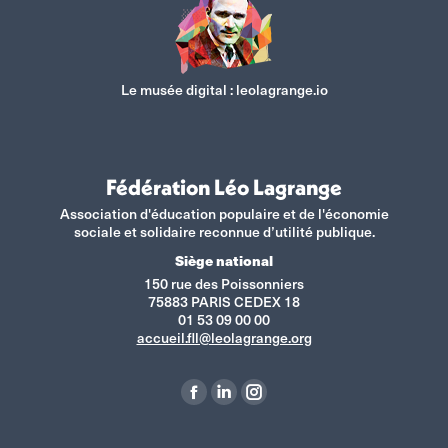
Le musée digital :
leolagrange.io
Fédération Léo Lagrange
Association d'éducation populaire et de l'économie
sociale et solidaire reconnue d’utilité publique.
Siège national
150 rue des Poissonniers
75883 PARIS CEDEX 18
01 53 09 00 00
accueil.fll@leolagrange.org
Retrouvez-nous sur :
La
La
La
page
page
page