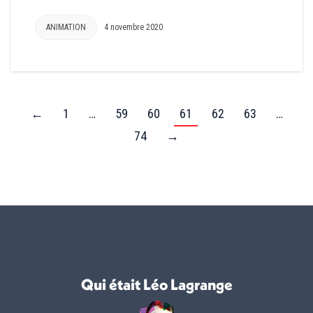
ANIMATION
4 novembre 2020
←
1
…
59
60
61
62
63
…
74
→
Qui était Léo Lagrange