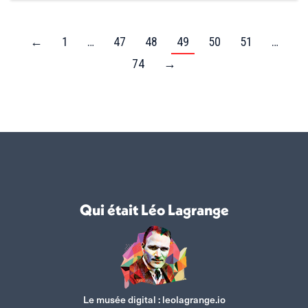
←
1
…
47
48
49
50
51
…
74
→
Qui était Léo Lagrange
Le musée digital :
leolagrange.io