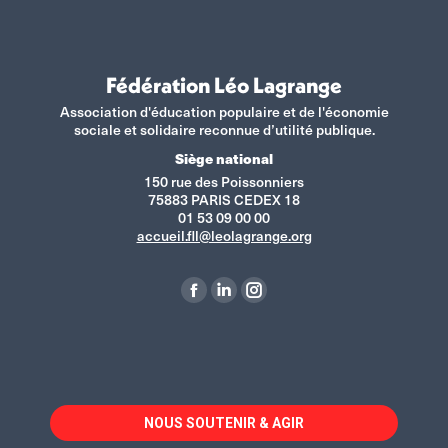
Fédération Léo Lagrange
Association d'éducation populaire et de l'économie
sociale et solidaire reconnue d’utilité publique.
Siège national
150 rue des Poissonniers
75883 PARIS CEDEX 18
01 53 09 00 00
accueil.fll@leolagrange.org
Retrouvez-nous sur :
La
La
La
page
page
page
Facebook
LinkedIn
Instagram
s'ouvre
s'ouvre
s'ouvre
dans
dans
dans
NOUS SOUTENIR & AGIR
une
une
une