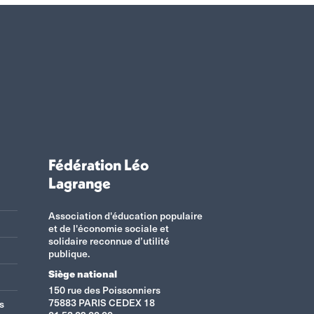
Fédération Léo
Lagrange
Association d'éducation populaire
et de l'économie sociale et
solidaire reconnue d’utilité
publique.
Siège national
150 rue des Poissonniers
75883 PARIS CEDEX 18
s