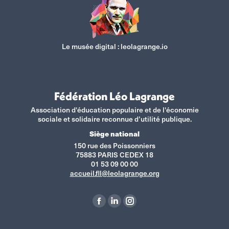
Le musée digital :
leolagrange.io
Fédération Léo Lagrange
Association d'éducation populaire et de l'économie
sociale et solidaire reconnue d’utilité publique.
Siège national
150 rue des Poissonniers
75883 PARIS CEDEX 18
01 53 09 00 00
accueil.fll@leolagrange.org
Retrouvez-nous sur :
La
La
La
page
page
page