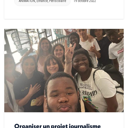
ANIMATION
,
Enfance
,
Périscolaire
19 octobre 2022
Organiser un projet journalisme