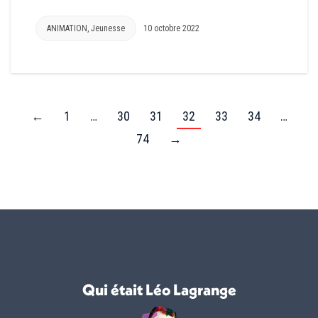
ANIMATION
,
Jeunesse
10 octobre 2022
←
1
…
30
31
32
33
34
…
74
→
Qui était Léo Lagrange