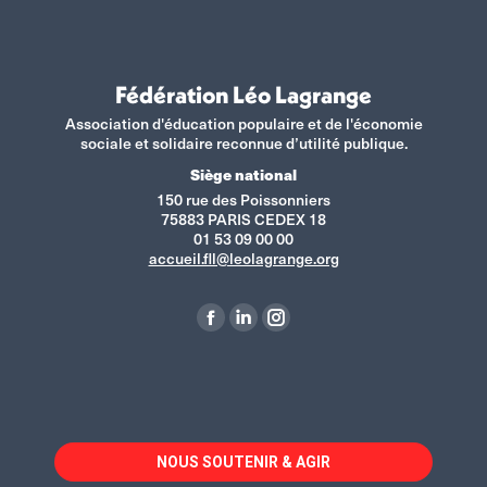
Fédération Léo Lagrange
Association d'éducation populaire et de l'économie
sociale et solidaire reconnue d’utilité publique.
Siège national
150 rue des Poissonniers
75883 PARIS CEDEX 18
01 53 09 00 00
accueil.fll@leolagrange.org
Retrouvez-nous sur :
La
La
La
page
page
page
Facebook
LinkedIn
Instagram
s'ouvre
s'ouvre
s'ouvre
dans
dans
dans
NOUS SOUTENIR & AGIR
une
une
une