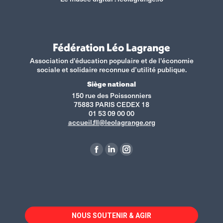
Fédération Léo Lagrange
Association d'éducation populaire et de l'économie
sociale et solidaire reconnue d’utilité publique.
Siège national
150 rue des Poissonniers
75883 PARIS CEDEX 18
01 53 09 00 00
accueil.fll@leolagrange.org
Retrouvez-nous sur :
La
La
La
page
page
page
Facebook
LinkedIn
Instagram
s'ouvre
s'ouvre
s'ouvre
dans
dans
dans
NOUS SOUTENIR & AGIR
une
une
une