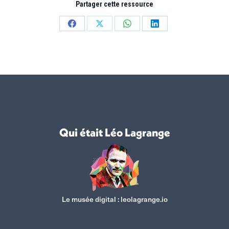
Partager cette ressource
Partager
Partager
Partager
Partager
sur
sur
sur
sur
Facebook
X
WhatsApp
LinkedIn
Qui était Léo Lagrange
Le musée digital :
leolagrange.io