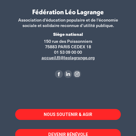
Fédération Léo Lagrange
Association d'éducation populaire et de l'économie
sociale et solidaire reconnue d’utilité publique.
Siège national
150 rue des Poissonniers
75883 PARIS CEDEX 18
01 53 09 00 00
accueil.fll@leolagrange.org
Retrouvez-nous sur :
La
La
La
page
page
page
Facebook
LinkedIn
Instagram
s'ouvre
s'ouvre
s'ouvre
dans
dans
dans
NOUS SOUTENIR & AGIR
une
une
une
nouvelle
nouvelle
nouvelle
fenêtre
fenêtre
fenêtre
DEVENIR BÉNÉVOLE