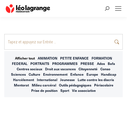
Recherche
:
Recherche
:
Afficher tout
ANIMATION
PETITE ENFANCE
FORMATION
FEDERAL
PORTRAITS
PROGRAMMES
PRESSE
Ados
Bafa
Centres sociaux
Droit aux vacances
Citoyenneté
Conso
Sciences
Culture
Environnement
Enfance
Europe
Handicap
Harcèlement
International
Jeunesse
Lutte contre les discris
Mentorat
Milieu carcéral
Outils pédagogiques
Périscolaire
Prise de position
Sport
Vie associative