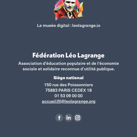
Le musée digital :
leolagrange.io
Fédération Léo Lagrange
Association d'éducation populaire et de l'économie
sociale et solidaire reconnue d’utilité publique.
Siège national
150 rue des Poissonniers
75883 PARIS CEDEX 18
01 53 09 00 00
accueil.fll@leolagrange.org
Retrouvez-nous sur :
La
La
La
page
page
page
Facebook
LinkedIn
Instagram