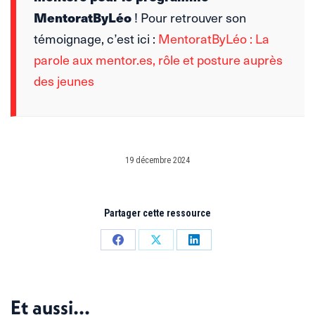
MentoratByLéo
! Pour retrouver son
témoignage, c’est ici :
MentoratByLéo : La
parole aux mentor.es, rôle et posture auprès
des jeunes
19 décembre 2024
Partager cette ressource
Partager
Partager
Partager
sur
sur
sur
Facebook
X
LinkedIn
Et aussi...