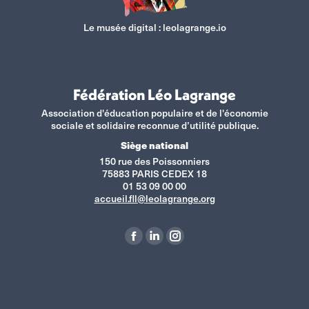
Le musée digital :
leolagrange.io
Fédération Léo Lagrange
Association d'éducation populaire et de l'économie
sociale et solidaire reconnue d’utilité publique.
Siège national
150 rue des Poissonniers
75883 PARIS CEDEX 18
01 53 09 00 00
accueil.fll@leolagrange.org
Retrouvez-nous sur :
La
La
La
page
page
page
Facebook
LinkedIn
Instagram
s'ouvre
s'ouvre
s'ouvre