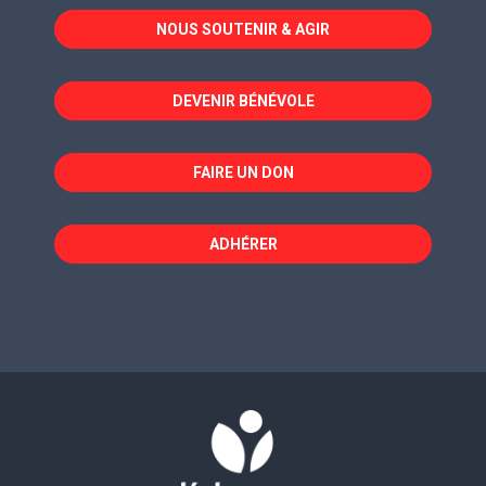
dans
dans
dans
NOUS SOUTENIR & AGIR
une
une
une
nouvelle
nouvelle
nouvelle
fenêtre
fenêtre
fenêtre
DEVENIR BÉNÉVOLE
FAIRE UN DON
ADHÉRER