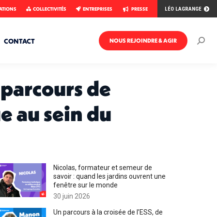
ATIONS
COLLECTIVITÉS
ENTREPRISES
PRESSE
LÉO LAGRANGE
CONTACT
NOUS REJOINDRE & AGIR
Rech
:
n parcours de
e au sein du
Nicolas, formateur et semeur de
savoir : quand les jardins ouvrent une
fenêtre sur le monde
30 juin 2026
Un parcours à la croisée de l’ESS, de