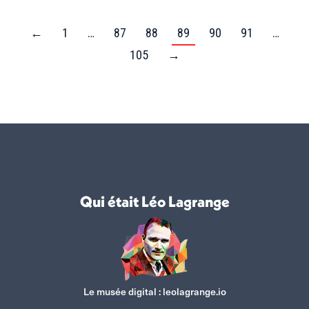
←
1
…
87
88
89
90
91
…
105
→
Qui était Léo Lagrange
Le musée digital :
leolagrange.io