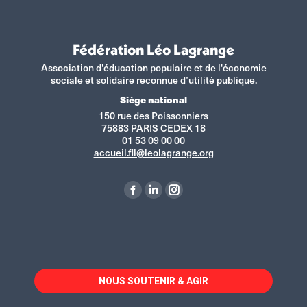
Fédération Léo Lagrange
Association d'éducation populaire et de l'économie
sociale et solidaire reconnue d’utilité publique.
Siège national
150 rue des Poissonniers
75883 PARIS CEDEX 18
01 53 09 00 00
accueil.fll@leolagrange.org
Retrouvez-nous sur :
La
La
La
page
page
page
Facebook
LinkedIn
Instagram
s'ouvre
s'ouvre
s'ouvre
dans
dans
dans
NOUS SOUTENIR & AGIR
une
une
une
nouvelle
nouvelle
nouvelle