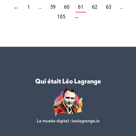
←
1
…
59
60
61
62
63
…
105
→
Qui était Léo Lagrange
Le musée digital :
leolagrange.io