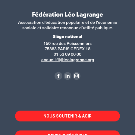
Fédération Léo Lagrange
Association d'éducation populaire et de l'économie
sociale et solidaire reconnue d’utilité publique.
Siège national
150 rue des Poissonniers
75883 PARIS CEDEX 18
01 53 09 00 00
accueil.fll@leolagrange.org
Retrouvez-nous sur :
La
La
La
page
page
page
Facebook
LinkedIn
Instagram
s'ouvre
s'ouvre
s'ouvre
dans
dans
dans
NOUS SOUTENIR & AGIR
une
une
une
nouvelle
nouvelle
nouvelle
fenêtre
fenêtre
fenêtre