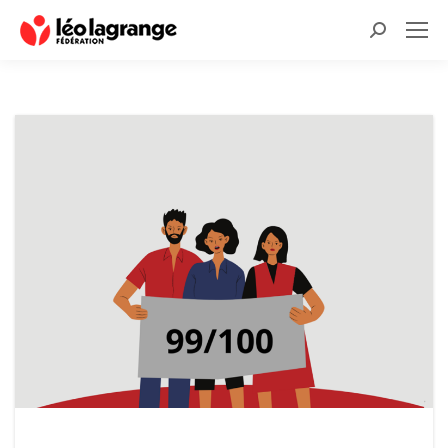
Recherche
: