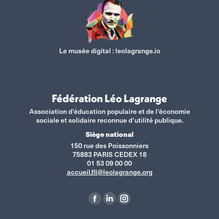
Le musée digital :
leolagrange.io
Fédération Léo Lagrange
Association d'éducation populaire et de l'économie
sociale et solidaire reconnue d’utilité publique.
Siège national
150 rue des Poissonniers
75883 PARIS CEDEX 18
01 53 09 00 00
accueil.fll@leolagrange.org
Retrouvez-nous sur :
La
La
La
page
page
page