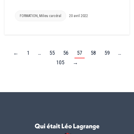
FORMATION
,
Milieu carcéral
20 avril 2022
←
1
…
55
56
57
58
59
…
105
→
Qui était Léo Lagrange