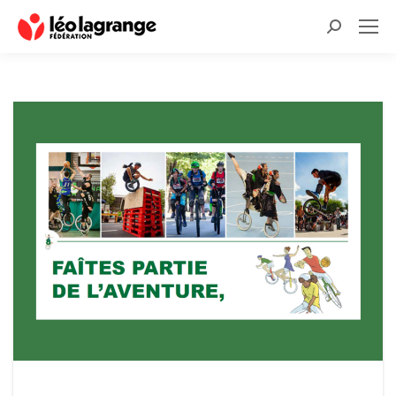
Recherche
: