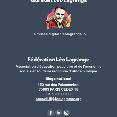
Le musée digital :
leolagrange.io
Fédération Léo Lagrange
Association d'éducation populaire et de l'économie
sociale et solidaire reconnue d’utilité publique.
Siège national
150 rue des Poissonniers
75883 PARIS CEDEX 18
01 53 09 00 00
accueil.fll@leolagrange.org
Retrouvez-nous sur :
La
La
La