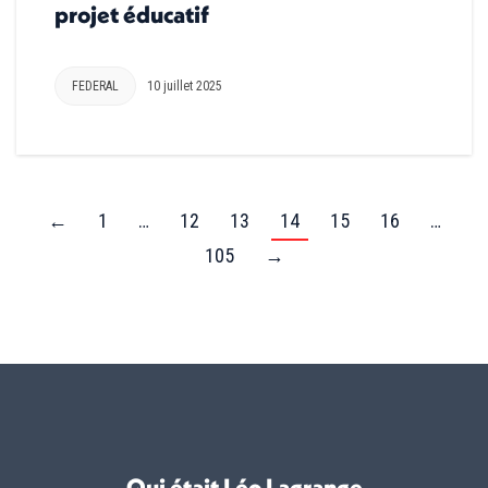
projet éducatif
FEDERAL
10 juillet 2025
←
1
…
12
13
14
15
16
…
105
→
Qui était Léo Lagrange