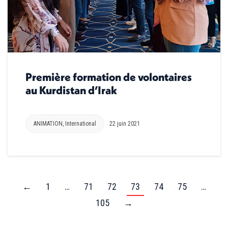
Première formation de volontaires
au Kurdistan d’Irak
ANIMATION
,
International
22 juin 2021
←
1
…
71
72
73
74
75
…
105
→