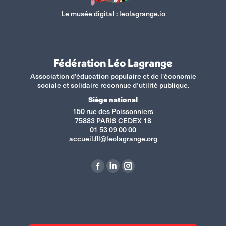
Le musée digital :
leolagrange.io
Fédération Léo Lagrange
Association d'éducation populaire et de l'économie
sociale et solidaire reconnue d’utilité publique.
Siège national
150 rue des Poissonniers
75883 PARIS CEDEX 18
01 53 09 00 00
accueil.fll@leolagrange.org
Retrouvez-nous sur :
La
La
La
page
page
page
Facebook
LinkedIn
Instagram
s'ouvre
s'ouvre
s'ouvre
dans
dans
dans