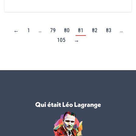
←
1
…
79
80
81
82
83
…
105
→
Qui était Léo Lagrange