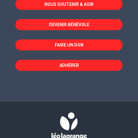
NOUS SOUTENIR & AGIR
une
une
une
nouvelle
nouvelle
nouvelle
fenêtre
fenêtre
fenêtre
DEVENIR BÉNÉVOLE
FAIRE UN DON
ADHÉRER