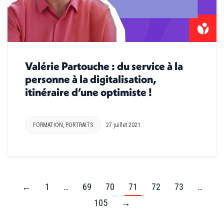
Valérie Partouche : du service à la
personne à la digitalisation,
itinéraire d’une optimiste !
FORMATION
,
PORTRAITS
27 juillet 2021
←
1
…
69
70
71
72
73
…
105
→