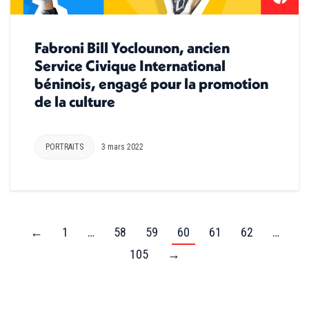
Fabroni Bill Yoclounon, ancien
Service Civique International
béninois, engagé pour la promotion
de la culture
PORTRAITS
3 mars 2022
←
1
…
58
59
60
61
62
…
105
→