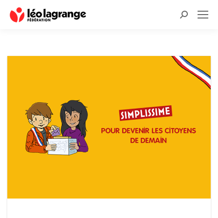
Recherche
: