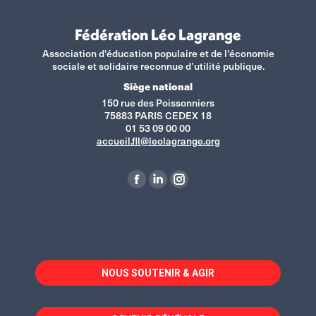
Fédération Léo Lagrange
Association d'éducation populaire et de l'économie
sociale et solidaire reconnue d’utilité publique.
Siège national
150 rue des Poissonniers
75883 PARIS CEDEX 18
01 53 09 00 00
accueil.fll@leolagrange.org
Retrouvez-nous sur :
La
La
La
page
page
page
Facebook
LinkedIn
Instagram
s'ouvre
s'ouvre
s'ouvre
dans
dans
dans
NOUS SOUTENIR & AGIR
une
une
une
nouvelle
nouvelle
nouvelle
fenêtre
fenêtre
fenêtre