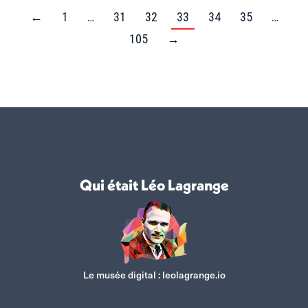
←
1
…
31
32
33
34
35
…
105
→
Qui était Léo Lagrange
Le musée digital :
leolagrange.io