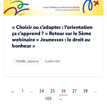
« Choisir ou s’adapter : l’orientation
ça s’apprend ? » Retour sur le 5ème
webinaire « Jeunesses : le droit au
bonheur »
FEDERAL
,
Jeunesse
4 juillet 2024
←
1
…
24
25
26
27
28
…
105
→