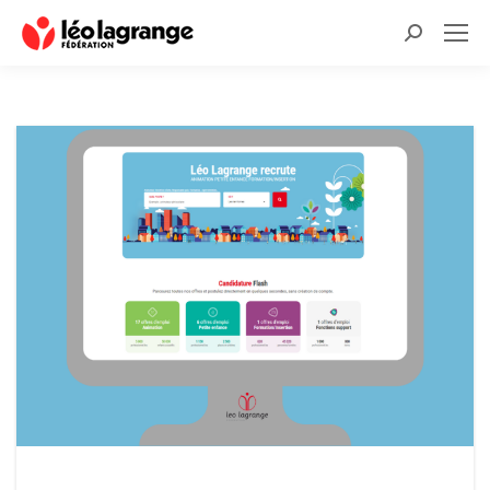
Recherche
: