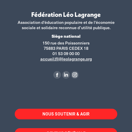
Fédération Léo Lagrange
Association d'éducation populaire et de l'économie
sociale et solidaire reconnue d’utilité publique.
Siège national
150 rue des Poissonniers
75883 PARIS CEDEX 18
01 53 09 00 00
accueil.fll@leolagrange.org
Retrouvez-nous sur :
La
La
La
page
page
page
Facebook
LinkedIn
Instagram
s'ouvre
s'ouvre
s'ouvre
dans
dans
dans
NOUS SOUTENIR & AGIR
une
une
une
nouvelle
nouvelle
nouvelle
fenêtre
fenêtre
fenêtre