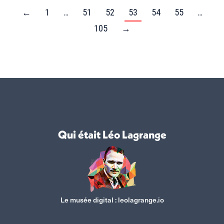
←
1
…
51
52
53
54
55
…
105
→
Qui était Léo Lagrange
Le musée digital :
leolagrange.io