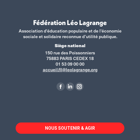
Fédération Léo Lagrange
Association d'éducation populaire et de l'économie
sociale et solidaire reconnue d’utilité publique.
Siège national
150 rue des Poissonniers
75883 PARIS CEDEX 18
01 53 09 00 00
accueil.fll@leolagrange.org
Retrouvez-nous sur :
La
La
La
page
page
page
Facebook
LinkedIn
Instagram
s'ouvre
s'ouvre
s'ouvre
dans
dans
dans
NOUS SOUTENIR & AGIR
une
une
une
nouvelle
nouvelle
nouvelle