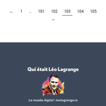
←
1
…
101
102
103
104
105
→
Qui était Léo Lagrange
Le musée digital :
leolagrange.io