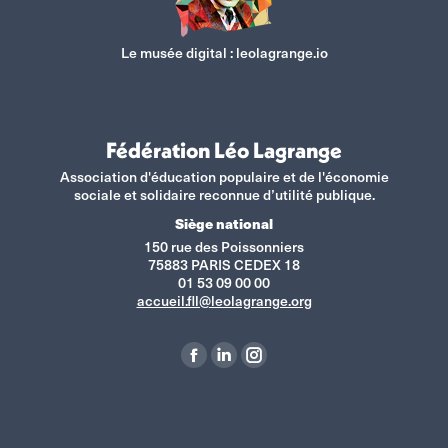
Le musée digital :
leolagrange.io
Fédération Léo Lagrange
Association d'éducation populaire et de l'économie
sociale et solidaire reconnue d’utilité publique.
Siège national
150 rue des Poissonniers
75883 PARIS CEDEX 18
01 53 09 00 00
accueil.fll@leolagrange.org
Retrouvez-nous sur :
La
La
La
page
page
page
Facebook
LinkedIn
Instagram
s'ouvre
s'ouvre
s'ouvre