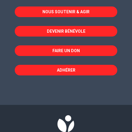
dans
dans
dans
NOUS SOUTENIR & AGIR
une
une
une
nouvelle
nouvelle
nouvelle
fenêtre
fenêtre
fenêtre
DEVENIR BÉNÉVOLE
FAIRE UN DON
ADHÉRER