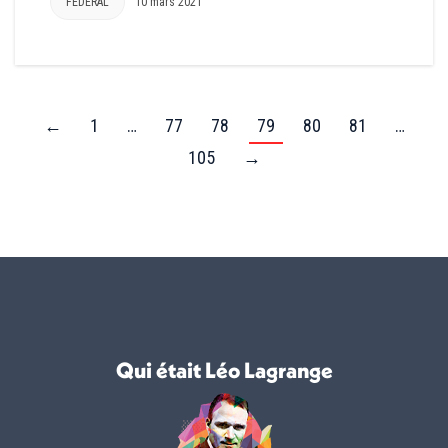
FEDERAL
10 mars 2021
←
1
…
77
78
79
80
81
…
105
→
Qui était Léo Lagrange