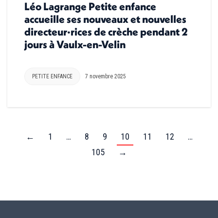
Léo Lagrange Petite enfance
accueille ses nouveaux et nouvelles
directeur·rices de crèche pendant 2
jours à Vaulx-en-Velin
PETITE ENFANCE
7 novembre 2025
←
1
…
8
9
10
11
12
…
105
→