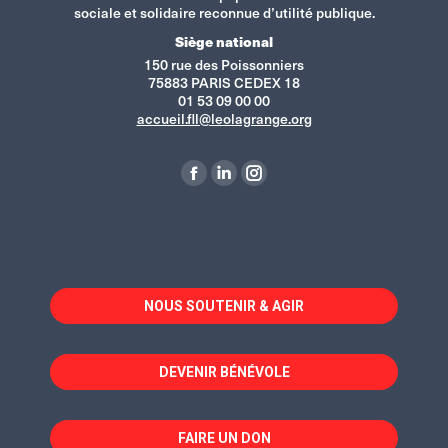
sociale et solidaire reconnue d’utilité publique.
Siège national
150 rue des Poissonniers
75883 PARIS CEDEX 18
01 53 09 00 00
accueil.fll@leolagrange.org
Retrouvez-nous sur :
La
La
La
page
page
page
Facebook
LinkedIn
Instagram
s'ouvre
s'ouvre
s'ouvre
dans
dans
dans
NOUS SOUTENIR & AGIR
une
une
une
nouvelle
nouvelle
nouvelle
fenêtre
fenêtre
fenêtre
DEVENIR BÉNÉVOLE
FAIRE UN DON