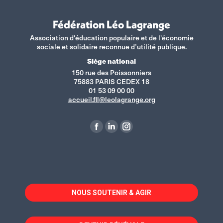
Fédération Léo Lagrange
Association d'éducation populaire et de l'économie
sociale et solidaire reconnue d’utilité publique.
Siège national
150 rue des Poissonniers
75883 PARIS CEDEX 18
01 53 09 00 00
accueil.fll@leolagrange.org
Retrouvez-nous sur :
La
La
La
page
page
page
Facebook
LinkedIn
Instagram
s'ouvre
s'ouvre
s'ouvre
dans
dans
dans
NOUS SOUTENIR & AGIR
une
une
une
nouvelle
nouvelle
nouvelle
fenêtre
fenêtre
fenêtre