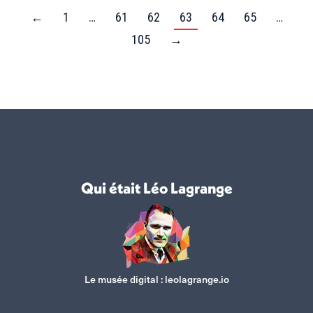
←
1
…
61
62
63
64
65
…
105
→
Qui était Léo Lagrange
Le musée digital :
leolagrange.io