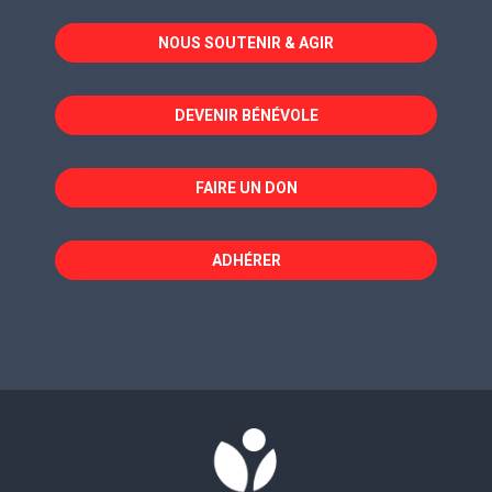
dans
dans
dans
NOUS SOUTENIR & AGIR
une
une
une
nouvelle
nouvelle
nouvelle
fenêtre
fenêtre
fenêtre
DEVENIR BÉNÉVOLE
FAIRE UN DON
ADHÉRER