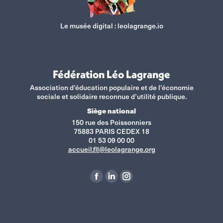
Le musée digital :
leolagrange.io
Fédération Léo Lagrange
Association d'éducation populaire et de l'économie
sociale et solidaire reconnue d’utilité publique.
Siège national
150 rue des Poissonniers
75883 PARIS CEDEX 18
01 53 09 00 00
accueil.fll@leolagrange.org
Retrouvez-nous sur :
La
La
La
page
page
page
Facebook
LinkedIn
Instagram
s'ouvre
s'ouvre
s'ouvre